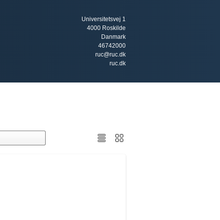
Universitetsvej 1
4000 Roskilde
Danmark
46742000
ruc@ruc.dk
ruc.dk