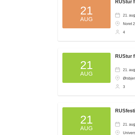
RUStur 
21
21. au
AUG
Noret 2
4
RUStur 
21
21. au
AUG
Ørsbjer
3
RUSfest
21
21. au
AUG
Univers