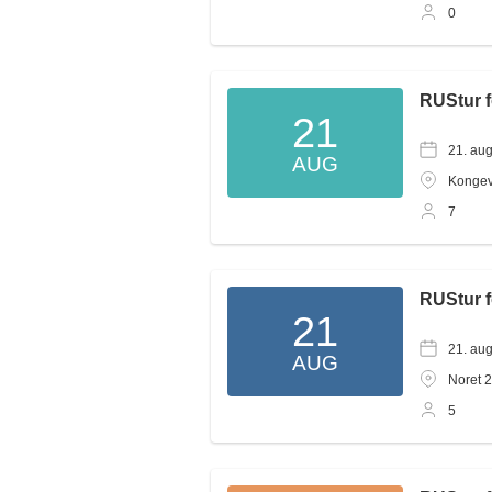
0
RUStur 
21
21. au
AUG
Kongev
7
RUStur 
21
21. au
AUG
Noret 2
5