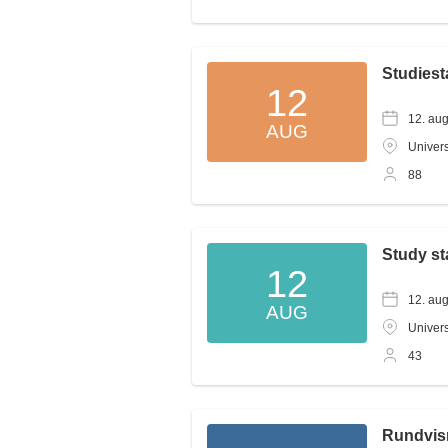
Studiest
12
12. au
AUG
Univers
88
Study st
12
12. au
AUG
Univers
43
Rundvis