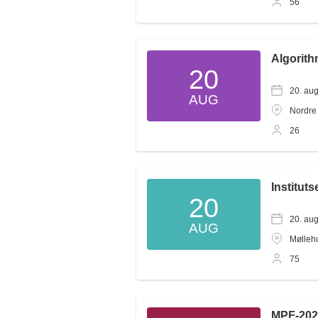
56
Algorit
20
20. au
AUG
Nordre
26
Institut
20
20. au
AUG
Mølleh
75
MPF-202