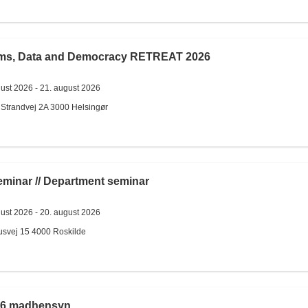
hms, Data and Democracy RETREAT 2026
gust 2026 -
21. august 2026
 Strandvej 2A
3000
Helsingør
seminar // Department seminar
gust 2026 -
20. august 2026
usvej 15
4000
Roskilde
6 madhensyn