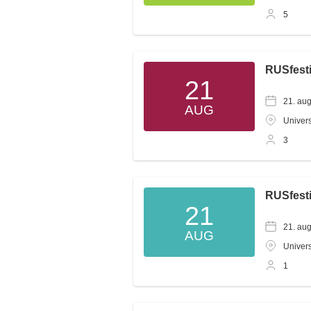
5
RUSfesti
21
21. au
AUG
Univers
3
RUSfest
21
21. au
AUG
Univers
1