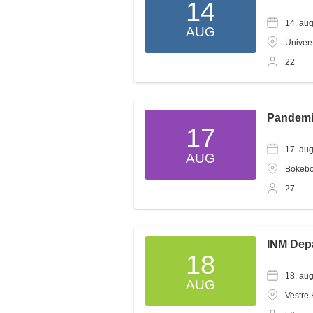
14
14. au
AUG
Univers
22
Pandemi
17
17. au
AUG
Bökebo
27
INM Dep
18
18. au
AUG
Vestre 